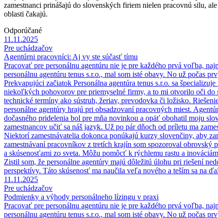
zamestnanci prinášajú do slovenských firiem nielen pracovnú silu, ale
oblasti čakajú.
Odporúčané
11.11.2025
Pre uchádzačov
Agentúrni pracovníci: Aj vy ste súčasť tímu
Pracovať pre personálnu agentúru nie je pre každého prvá voľba, naj
personálnu agentúru tenus s.r.o., mal som isté obavy. No už počas p
Prekvapujúci začiatok Personálna agentúra tenus s.r.o. sa špecializuj
niekoľkých pohovorov pre priemyselné firmy, a to mi otvorilo oči do s
technické termíny ako sústruh, žeriav, prevodovka či ložisko. Rieše
personálne agentúry hrajú pri obsadzovaní pracovných miest. Agent
dočasného pridelenia bol pre mňa novinkou a opäť obohatil moju slo
zamestnancov učiť sa náš jazyk. Už po pár dňoch od príletu ma zames
Niektorí zamestnávatelia dokonca ponúkajú kurzy slovenčiny, aby za
zamestnávaní pracovníkov z tretích krajín som spozoroval obrovský 
a skúsenosťami zo sveta. Môžu pomôcť k rýchlemu rastu a inováciám v
Zistil som, že personálne agentúry majú dôležitú úlohu pri riešení ne
perspektívy. Táto skúsenosť ma naučila veľa nového a teším sa na ďalš
11.11.2025
Pre uchádzačov
Podmienky a výhody personálneho lízingu v praxi
Pracovať pre personálnu agentúru nie je pre každého prvá voľba, naj
personálnu agentúru tenus s.r.o., mal som isté obavy. No už počas p