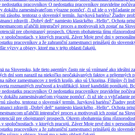
nie nedostatku pracovníkov O nedostatku pracovníkov pravidelne počúva
úry dokážu zamestnávateľom výrazne pomôcť, či už ide o vyhľadanie pr
vnú zásobu, tentoraz o slovenský termín. Jazyková bariéra? Žiadny p
tnanci zdravili „Dobrý deň“ namiesto klasického „Hello“. Ochota prisp
mestnancom uľahčili integračný proces a motivovali ich zostať na Slov
potenciál pre obojstranný prospech. Okrem obohatenia tímu rôznorodos
 spoločnostiach, v ktorých pracujú. Záver Moje prvé dni v personálnej 
dostatku pracovníkov a že zahraniční zamestnanci prinášajú do slovenský
ie výzvy a objavy, ktoré ma v tejto oblasti čakajú.
mä na Slovensku, kde tieto agentúry často nie sú vnímané ako ideálni 
rvých dní som narazil na niekoľko neočakávaných faktov a príjemných pr
e na nábor zamestnancov z tretích krajín, ako sú Ukrajina, Filipíny či
veta rozmanitých zručností a kvalifikácií, ktoré kandidáti ponúkajú. Bo
nie nedostatku pracovníkov O nedostatku pracovníkov pravidelne počúva
úry dokážu zamestnávateľom výrazne pomôcť, či už ide o vyhľadanie pr
vnú zásobu, tentoraz o slovenský termín. Jazyková bariéra? Žiadny p
tnanci zdravili „Dobrý deň“ namiesto klasického „Hello“. Ochota prisp
mestnancom uľahčili integračný proces a motivovali ich zostať na Slov
potenciál pre obojstranný prospech. Okrem obohatenia tímu rôznorodos
 spoločnostiach, v ktorých pracujú. Záver Moje prvé dni v personálnej 
dostatku pracovníkov a že zahraniční zamestnanci prinášajú do slovenský
ie výzvy a objavy, ktoré ma v tejto oblasti čakajú.