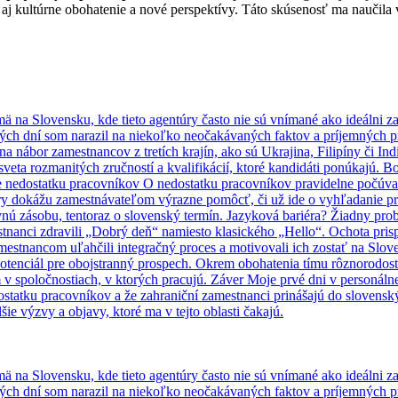
 aj kultúrne obohatenie a nové perspektívy. Táto skúsenosť ma naučila 
mä na Slovensku, kde tieto agentúry často nie sú vnímané ako ideálni 
rvých dní som narazil na niekoľko neočakávaných faktov a príjemných pr
e na nábor zamestnancov z tretích krajín, ako sú Ukrajina, Filipíny či
veta rozmanitých zručností a kvalifikácií, ktoré kandidáti ponúkajú. Bo
nie nedostatku pracovníkov O nedostatku pracovníkov pravidelne počúva
úry dokážu zamestnávateľom výrazne pomôcť, či už ide o vyhľadanie pr
vnú zásobu, tentoraz o slovenský termín. Jazyková bariéra? Žiadny p
tnanci zdravili „Dobrý deň“ namiesto klasického „Hello“. Ochota prisp
mestnancom uľahčili integračný proces a motivovali ich zostať na Slov
potenciál pre obojstranný prospech. Okrem obohatenia tímu rôznorodos
 spoločnostiach, v ktorých pracujú. Záver Moje prvé dni v personálnej 
dostatku pracovníkov a že zahraniční zamestnanci prinášajú do slovenský
ie výzvy a objavy, ktoré ma v tejto oblasti čakajú.
mä na Slovensku, kde tieto agentúry často nie sú vnímané ako ideálni 
rvých dní som narazil na niekoľko neočakávaných faktov a príjemných pr