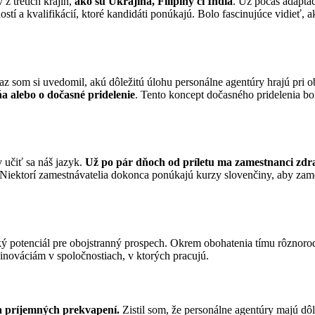
 z tretích krajín,
ako sú Ukrajina, Filipíny či India
. Už počas adapta
ostí a kvalifikácií, ktoré kandidáti ponúkajú. Bolo fascinujúce vidieť,
az som si uvedomil, akú dôležitú úlohu personálne agentúry hrajú pr
 alebo o dočasné pridelenie
. Tento koncept dočasného pridelenia bo
učiť sa náš jazyk.
Už po pár dňoch od príletu ma zamestnanci zdra
. Niektorí zamestnávatelia dokonca ponúkajú kurzy slovenčiny, aby zame
ský potenciál pre obojstranný prospech. Okrem obohatenia tímu rôznoro
nováciám v spoločnostiach, v ktorých pracujú.
v a príjemných prekvapení.
Zistil som, že personálne agentúry majú dôl