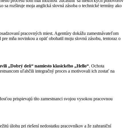
čného procesu som mal možnosť zúčastniť sa niekoľkých pohovorov
 ako sa rozširuje moja anglická slovná zásoba o technické termíny ako
i obsadzovaní pracovných miest. Agentúry dokážu zamestnávateľom
l pre mňa novinkou a opäť obohatil moju slovnú zásobu, tentoraz o
vili „Dobrý deň“ namiesto klasického „Hello“
. Ochota
stnancom uľahčili integračný proces a motivovali ich zostať na
dosťou prispievajú títo zamestnanci svojou vysokou pracovnou
ežitú úlohu pri riešení nedostatku pracovníkov a že zahraniční