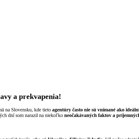
javy a prekvapenia!
mä na Slovensku, kde tieto
agentúry často nie sú vnímané ako ideáln
vých dní som narazil na niekoľko
neočakávaných faktov a príjemnýc