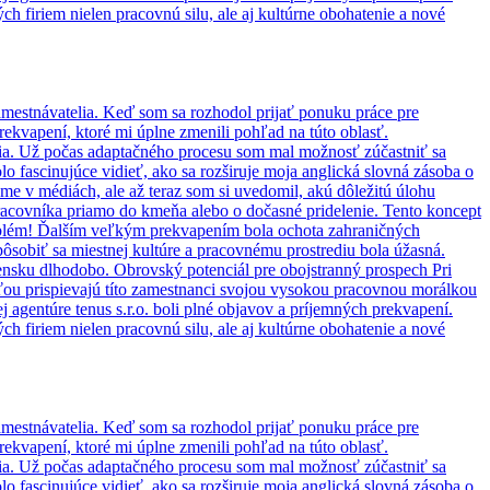
ch firiem nielen pracovnú silu, ale aj kultúrne obohatenie a nové
zamestnávatelia. Keď som sa rozhodol prijať ponuku práce pre
ekvapení, ktoré mi úplne zmenili pohľad na túto oblasť.
 India. Už počas adaptačného procesu som mal možnosť zúčastniť sa
lo fascinujúce vidieť, ako sa rozširuje moja anglická slovná zásoba o
me v médiách, ale až teraz som si uvedomil, akú dôležitú úlohu
acovníka priamo do kmeňa alebo o dočasné pridelenie. Tento koncept
roblém! Ďalším veľkým prekvapením bola ochota zahraničných
ôsobiť sa miestnej kultúre a pracovnému prostrediu bola úžasná.
ensku dlhodobo. Obrovský potenciál pre obojstranný prospech Pri
ťou prispievajú títo zamestnanci svojou vysokou pracovnou morálkou
agentúre tenus s.r.o. boli plné objavov a príjemných prekvapení.
ch firiem nielen pracovnú silu, ale aj kultúrne obohatenie a nové
zamestnávatelia. Keď som sa rozhodol prijať ponuku práce pre
ekvapení, ktoré mi úplne zmenili pohľad na túto oblasť.
 India. Už počas adaptačného procesu som mal možnosť zúčastniť sa
lo fascinujúce vidieť, ako sa rozširuje moja anglická slovná zásoba o