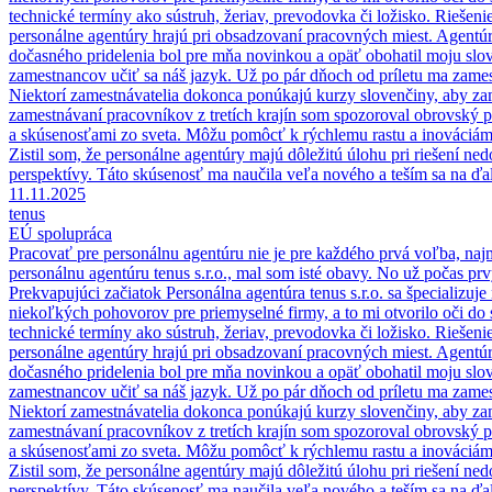
technické termíny ako sústruh, žeriav, prevodovka či ložisko. Rieše
personálne agentúry hrajú pri obsadzovaní pracovných miest. Agent
dočasného pridelenia bol pre mňa novinkou a opäť obohatil moju slo
zamestnancov učiť sa náš jazyk. Už po pár dňoch od príletu ma zames
Niektorí zamestnávatelia dokonca ponúkajú kurzy slovenčiny, aby za
zamestnávaní pracovníkov z tretích krajín som spozoroval obrovský 
a skúsenosťami zo sveta. Môžu pomôcť k rýchlemu rastu a inováciám v
Zistil som, že personálne agentúry majú dôležitú úlohu pri riešení ne
perspektívy. Táto skúsenosť ma naučila veľa nového a teším sa na ďalš
11.11.2025
tenus
EÚ spolupráca
Pracovať pre personálnu agentúru nie je pre každého prvá voľba, naj
personálnu agentúru tenus s.r.o., mal som isté obavy. No už počas p
Prekvapujúci začiatok Personálna agentúra tenus s.r.o. sa špecializuj
niekoľkých pohovorov pre priemyselné firmy, a to mi otvorilo oči do s
technické termíny ako sústruh, žeriav, prevodovka či ložisko. Rieše
personálne agentúry hrajú pri obsadzovaní pracovných miest. Agent
dočasného pridelenia bol pre mňa novinkou a opäť obohatil moju slo
zamestnancov učiť sa náš jazyk. Už po pár dňoch od príletu ma zames
Niektorí zamestnávatelia dokonca ponúkajú kurzy slovenčiny, aby za
zamestnávaní pracovníkov z tretích krajín som spozoroval obrovský 
a skúsenosťami zo sveta. Môžu pomôcť k rýchlemu rastu a inováciám v
Zistil som, že personálne agentúry majú dôležitú úlohu pri riešení ne
perspektívy. Táto skúsenosť ma naučila veľa nového a teším sa na ďalš