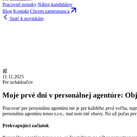
Pracovné ponuky
Nábor kandidátov
Blog
Kontakt
Chcem zamestnanca
Späť k novinkám
📰
11.11.2025
Pre uchádzačov
Moje prvé dni v personálnej agentúre: Ob
Pracovať pre personálnu agentúru nie je pre každého prvá voľba, naj
personálnu agentúru tenus s.r.o., mal som isté obavy. No už počas pr
Prekvapujúci začiatok