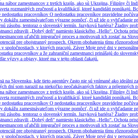
e na nábor zamestnancov z tretích krajín, ako sú Ukrajina, Filipíny či
veta rozmanitých zručností a kvalifikácií, ktoré kandidáti ponúkajú. Bo
nie nedostatku pracovníkov O nedostatku pracovníkov pravidelne počúva
úry dokážu zamestnávateľom výrazne pomôcť, či už ide o vyhľadanie pr
vnú zásobu, tentoraz o slovenský termín. Jazyková bariéra? Žiadny p
tnanci zdravili „Dobrý deň“ namiesto klasického „Hello“. Ochota prisp
mestnancom uľahčili integračný proces a motivovali ich zostať na Slov
potenciál pre obojstranný prospech. Okrem obohatenia tímu rôznorodos
 spoločnostiach, v ktorých pracujú. Záver Moje prvé dni v personálnej 
dostatku pracovníkov a že zahraniční zamestnanci prinášajú do slovenský
ie výzvy a objavy, ktoré ma v tejto oblasti čakajú.
mä na Slovensku, kde tieto agentúry často nie sú vnímané ako ideálni 
rvých dní som narazil na niekoľko neočakávaných faktov a príjemných pr
e na nábor zamestnancov z tretích krajín, ako sú Ukrajina, Filipíny či
veta rozmanitých zručností a kvalifikácií, ktoré kandidáti ponúkajú. Bo
nie nedostatku pracovníkov O nedostatku pracovníkov pravidelne počúva
úry dokážu zamestnávateľom výrazne pomôcť, či už ide o vyhľadanie pr
vnú zásobu, tentoraz o slovenský termín. Jazyková bariéra? Žiadny p
tnanci zdravili „Dobrý deň“ namiesto klasického „Hello“. Ochota prisp
mestnancom uľahčili integračný proces a motivovali ich zostať na Slov
potenciál pre obojstranný prospech. Okrem obohatenia tímu rôznorodos
 spoločnostiach, v ktorých pracujú. Záver Moje prvé dni v personálnej 