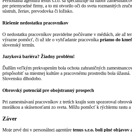
Personálna agentúra tenus s.r.o. sa špecializuje na nábor zamestnancov
pre priemyselné firmy, a to mi otvorilo oči do sveta rozmanitých zručn
sústruh, žeriav, prevodovka či ložisko.
Riešenie nedostatku pracovníkov
O nedostatku pracovníkov pravidelne počúvame v médiách, ale až ter
výrazne pomôcť, či už ide o vyhľadanie pracovníka
priamo do kmeňa
slovenský termín.
Jazyková bariéra? Žiadny problém!
Ďalším veľkým prekvapením bola ochota zahraničných zamestnancov 
prispôsobiť sa miestnej kultúre a pracovnému prostrediu bola úžasná
Slovensku dlhodobo.
Obrovský potenciál pre obojstranný prospech
Pri zamestnávaní pracovníkov z tretích krajín som spozoroval obrov
morálkou a skúsenosťami zo sveta. Môžu pomôcť k rýchlemu rastu a i
Záver
Moje prvé dni v personálnej agentúre
tenus s.r.o. boli plné objavo