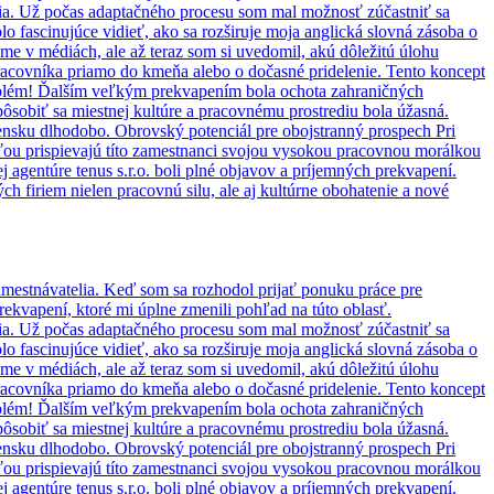
 India. Už počas adaptačného procesu som mal možnosť zúčastniť sa
lo fascinujúce vidieť, ako sa rozširuje moja anglická slovná zásoba o
me v médiách, ale až teraz som si uvedomil, akú dôležitú úlohu
acovníka priamo do kmeňa alebo o dočasné pridelenie. Tento koncept
roblém! Ďalším veľkým prekvapením bola ochota zahraničných
ôsobiť sa miestnej kultúre a pracovnému prostrediu bola úžasná.
ensku dlhodobo. Obrovský potenciál pre obojstranný prospech Pri
ťou prispievajú títo zamestnanci svojou vysokou pracovnou morálkou
agentúre tenus s.r.o. boli plné objavov a príjemných prekvapení.
ch firiem nielen pracovnú silu, ale aj kultúrne obohatenie a nové
zamestnávatelia. Keď som sa rozhodol prijať ponuku práce pre
ekvapení, ktoré mi úplne zmenili pohľad na túto oblasť.
 India. Už počas adaptačného procesu som mal možnosť zúčastniť sa
lo fascinujúce vidieť, ako sa rozširuje moja anglická slovná zásoba o
me v médiách, ale až teraz som si uvedomil, akú dôležitú úlohu
acovníka priamo do kmeňa alebo o dočasné pridelenie. Tento koncept
roblém! Ďalším veľkým prekvapením bola ochota zahraničných
ôsobiť sa miestnej kultúre a pracovnému prostrediu bola úžasná.
ensku dlhodobo. Obrovský potenciál pre obojstranný prospech Pri
ťou prispievajú títo zamestnanci svojou vysokou pracovnou morálkou
agentúre tenus s.r.o. boli plné objavov a príjemných prekvapení.