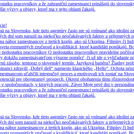
dostatku pracovníkov a že zahraniční zamestnanci prinášajú do slovenský
ie výzvy a objavy, ktoré ma v tejto oblasti čakajú.
cie!
mä na Slovensku, kde tieto agentúry často nie sú vnímané ako ideálni 
rvých dní som narazil na niekoľko neočakávaných faktov a príjemných pr
e na nábor zamestnancov z tretích krajín, ako sú Ukrajina, Filipíny či
veta rozmanitých zručností a kvalifikácií, ktoré kandidáti ponúkajú. Bo
nie nedostatku pracovníkov O nedostatku pracovníkov pravidelne počúva
úry dokážu zamestnávateľom výrazne pomôcť, či už ide o vyhľadanie pr
vnú zásobu, tentoraz o slovenský termín. Jazyková bariéra? Žiadny p
tnanci zdravili „Dobrý deň“ namiesto klasického „Hello“. Ochota prisp
mestnancom uľahčili integračný proces a motivovali ich zostať na Slov
potenciál pre obojstranný prospech. Okrem obohatenia tímu rôznorodos
 spoločnostiach, v ktorých pracujú. Záver Moje prvé dni v personálnej 
dostatku pracovníkov a že zahraniční zamestnanci prinášajú do slovenský
ie výzvy a objavy, ktoré ma v tejto oblasti čakajú.
mä na Slovensku, kde tieto agentúry často nie sú vnímané ako ideálni 
rvých dní som narazil na niekoľko neočakávaných faktov a príjemných pr
e na nábor zamestnancov z tretích krajín, ako sú Ukrajina, Filipíny či
veta rozmanitých zručností a kvalifikácií, ktoré kandidáti ponúkajú. Bo