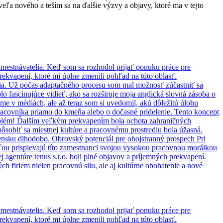
veľa nového a teším sa na ďalšie výzvy a objavy, ktoré ma v tejto
zamestnávatelia. Keď som sa rozhodol prijať ponuku práce pre
ekvapení, ktoré mi úplne zmenili pohľad na túto oblasť.
 India. Už počas adaptačného procesu som mal možnosť zúčastniť sa
lo fascinujúce vidieť, ako sa rozširuje moja anglická slovná zásoba o
me v médiách, ale až teraz som si uvedomil, akú dôležitú úlohu
acovníka priamo do kmeňa alebo o dočasné pridelenie. Tento koncept
roblém! Ďalším veľkým prekvapením bola ochota zahraničných
ôsobiť sa miestnej kultúre a pracovnému prostrediu bola úžasná.
ensku dlhodobo. Obrovský potenciál pre obojstranný prospech Pri
ťou prispievajú títo zamestnanci svojou vysokou pracovnou morálkou
agentúre tenus s.r.o. boli plné objavov a príjemných prekvapení.
ch firiem nielen pracovnú silu, ale aj kultúrne obohatenie a nové
zamestnávatelia. Keď som sa rozhodol prijať ponuku práce pre
ekvapení, ktoré mi úplne zmenili pohľad na túto oblasť.