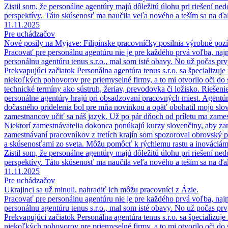
Zistil som, že personálne agentúry majú dôležitú úlohu pri riešení ne
perspektívy. Táto skúsenosť ma naučila veľa nového a teším sa na ďalš
11.11.2025
Pre uchádzačov
Nové posily na Myjave: Filipínske pracovníčky posilnia výrobné pozí
Pracovať pre personálnu agentúru nie je pre každého prvá voľba, naj
personálnu agentúru tenus s.r.o., mal som isté obavy. No už počas p
Prekvapujúci začiatok Personálna agentúra tenus s.r.o. sa špecializuj
niekoľkých pohovorov pre priemyselné firmy, a to mi otvorilo oči do s
technické termíny ako sústruh, žeriav, prevodovka či ložisko. Rieše
personálne agentúry hrajú pri obsadzovaní pracovných miest. Agent
dočasného pridelenia bol pre mňa novinkou a opäť obohatil moju slo
zamestnancov učiť sa náš jazyk. Už po pár dňoch od príletu ma zames
Niektorí zamestnávatelia dokonca ponúkajú kurzy slovenčiny, aby za
zamestnávaní pracovníkov z tretích krajín som spozoroval obrovský 
a skúsenosťami zo sveta. Môžu pomôcť k rýchlemu rastu a inováciám v
Zistil som, že personálne agentúry majú dôležitú úlohu pri riešení ne
perspektívy. Táto skúsenosť ma naučila veľa nového a teším sa na ďalš
11.11.2025
Pre uchádzačov
Ukrajinci sa už minuli, nahradiť ich môžu pracovníci z Ázie.
Pracovať pre personálnu agentúru nie je pre každého prvá voľba, naj
personálnu agentúru tenus s.r.o., mal som isté obavy. No už počas p
Prekvapujúci začiatok Personálna agentúra tenus s.r.o. sa špecializuj
niekoľkých pohovorov pre priemyselné firmy, a to mi otvorilo oči do s