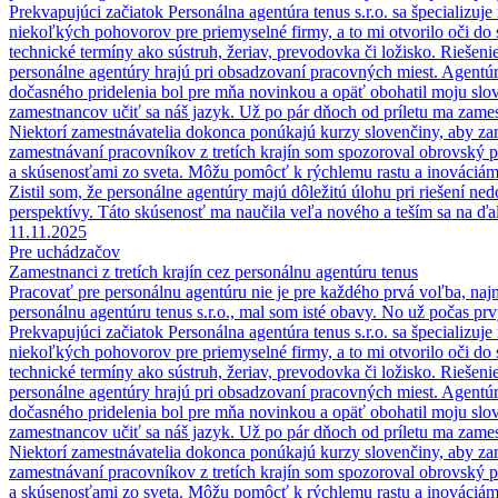
Prekvapujúci začiatok Personálna agentúra tenus s.r.o. sa špecializuj
niekoľkých pohovorov pre priemyselné firmy, a to mi otvorilo oči do s
technické termíny ako sústruh, žeriav, prevodovka či ložisko. Rieše
personálne agentúry hrajú pri obsadzovaní pracovných miest. Agent
dočasného pridelenia bol pre mňa novinkou a opäť obohatil moju slo
zamestnancov učiť sa náš jazyk. Už po pár dňoch od príletu ma zames
Niektorí zamestnávatelia dokonca ponúkajú kurzy slovenčiny, aby za
zamestnávaní pracovníkov z tretích krajín som spozoroval obrovský 
a skúsenosťami zo sveta. Môžu pomôcť k rýchlemu rastu a inováciám v
Zistil som, že personálne agentúry majú dôležitú úlohu pri riešení ne
perspektívy. Táto skúsenosť ma naučila veľa nového a teším sa na ďalš
11.11.2025
Pre uchádzačov
Zamestnanci z tretích krajín cez personálnu agentúru tenus
Pracovať pre personálnu agentúru nie je pre každého prvá voľba, naj
personálnu agentúru tenus s.r.o., mal som isté obavy. No už počas p
Prekvapujúci začiatok Personálna agentúra tenus s.r.o. sa špecializuj
niekoľkých pohovorov pre priemyselné firmy, a to mi otvorilo oči do s
technické termíny ako sústruh, žeriav, prevodovka či ložisko. Rieše
personálne agentúry hrajú pri obsadzovaní pracovných miest. Agent
dočasného pridelenia bol pre mňa novinkou a opäť obohatil moju slo
zamestnancov učiť sa náš jazyk. Už po pár dňoch od príletu ma zames
Niektorí zamestnávatelia dokonca ponúkajú kurzy slovenčiny, aby za
zamestnávaní pracovníkov z tretích krajín som spozoroval obrovský 
a skúsenosťami zo sveta. Môžu pomôcť k rýchlemu rastu a inováciám v