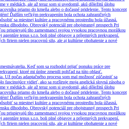
me v médiách, ale až teraz som si uvedomil, akú dôležitú úlohu
acovníka priamo do kmeňa alebo o dočasné pridelenie. Tento koncept
roblém! Ďalším veľkým prekvapením bola ochota zahraničných
ôsobiť sa miestnej kultúre a pracovnému prostrediu bola úžasná.
ensku dlhodobo. Obrovský potenciál pre obojstranný prospech Pri
ťou prispievajú títo zamestnanci svojou vysokou pracovnou morálkou
agentúre tenus s.r.o. boli plné objavov a príjemných prekvapení.
ch firiem nielen pracovnú silu, ale aj kultúrne obohatenie a nové
zamestnávatelia. Keď som sa rozhodol prijať ponuku práce pre
ekvapení, ktoré mi úplne zmenili pohľad na túto oblasť.
 India. Už počas adaptačného procesu som mal možnosť zúčastniť sa
lo fascinujúce vidieť, ako sa rozširuje moja anglická slovná zásoba o
me v médiách, ale až teraz som si uvedomil, akú dôležitú úlohu
acovníka priamo do kmeňa alebo o dočasné pridelenie. Tento koncept
roblém! Ďalším veľkým prekvapením bola ochota zahraničných
ôsobiť sa miestnej kultúre a pracovnému prostrediu bola úžasná.
ensku dlhodobo. Obrovský potenciál pre obojstranný prospech Pri
ťou prispievajú títo zamestnanci svojou vysokou pracovnou morálkou
agentúre tenus s.r.o. boli plné objavov a príjemných prekvapení.
ch firiem nielen pracovnú silu, ale aj kultúrne obohatenie a nové