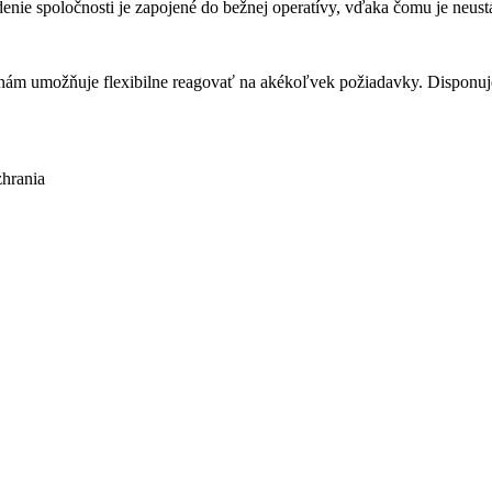
nie spoločnosti je zapojené do bežnej operatívy, vďaka čomu je neustá
ť nám umožňuje flexibilne reagovať na akékoľvek požiadavky. Disponu
zhrania