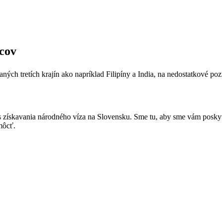
cov
ch tretích krajín ako napríklad Filipíny a India, na nedostatkové pozíci
 získavania národného víza na Slovensku. Sme tu, aby sme vám posky
omôcť.