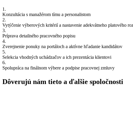
1.
Konzultácia s manažérom tímu a personalistom
2.
Vytýčenie výberových kritérií a nastavenie adekvátneho platového ro
3.
Príprava detailného pracovného popisu
4.
Zverejnenie ponuky na portáloch a aktívne hľadanie kandidátov
5.
Selekcia vhodných uchádzačov a ich prezentácia klientovi
6.
Spolupráca na finálnom výbere a podpise pracovnej zmluvy
Dôverujú nám tieto
a ďalšie spoločnosti