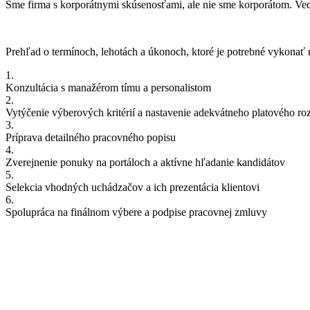
Sme firma s korporátnymi skúsenosťami, ale nie sme korporátom. Vede
Prehľad o termínoch, lehotách a úkonoch, ktoré je potrebné vykona
1.
Konzultácia s manažérom tímu a personalistom
2.
Vytýčenie výberových kritérií a nastavenie adekvátneho platového ro
3.
Príprava detailného pracovného popisu
4.
Zverejnenie ponuky na portáloch a aktívne hľadanie kandidátov
5.
Selekcia vhodných uchádzačov a ich prezentácia klientovi
6.
Spolupráca na finálnom výbere a podpise pracovnej zmluvy