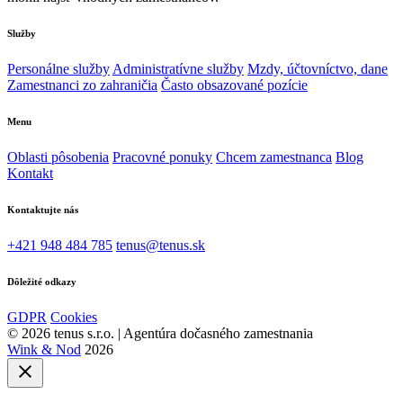
Služby
Personálne služby
Administratívne služby
Mzdy, účtovníctvo, dane
Zamestnanci zo zahraničia
Často obsazované pozície
Menu
Oblasti pôsobenia
Pracovné ponuky
Chcem zamestnanca
Blog
Kontakt
Kontaktujte nás
+421 948 484 785
tenus@tenus.sk
Dôležité odkazy
GDPR
Cookies
© 2026 tenus s.r.o. | Agentúra dočasného zamestnania
Wink & Nod
2026