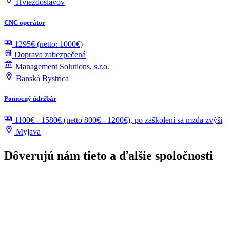
Hviezdoslavov
CNC operátor
1295€ (netto: 1000€)
Doprava zabezpečená
Management Solutions, s.r.o.
Banská Bystrica
Pomocný údržbár
1100€ - 1580€ (netto 800€ - 1200€), po zaškolení sa mzda zvýši
Myjava
Dôverujú nám tieto
a ďalšie spoločnosti