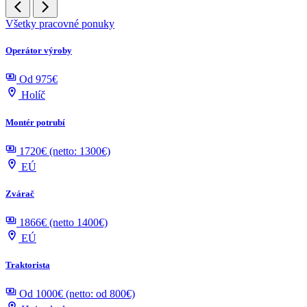
Všetky pracovné ponuky
Operátor výroby
Od 975€
Holíč
Montér potrubí
1720€ (netto: 1300€)
EÚ
Zvárač
1866€ (netto 1400€)
EÚ
Traktorista
Od 1000€ (netto: od 800€)