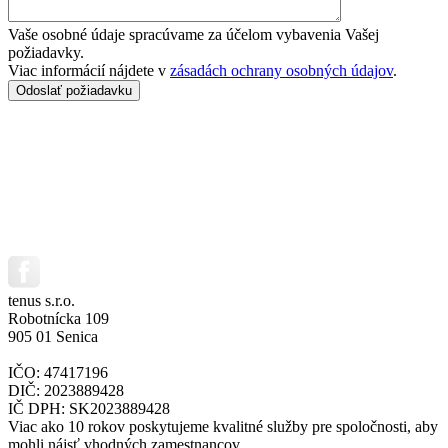
Vaše osobné údaje spracúvame za účelom vybavenia Vašej
požiadavky.
Viac informácií nájdete v
zásadách ochrany osobných údajov
.
tenus s.r.o.
Robotnícka 109
905 01 Senica
IČO: 47417196
DIČ: 2023889428
IČ DPH: SK2023889428
Viac ako 10 rokov poskytujeme kvalitné služby pre spoločnosti, aby
mohli nájsť vhodných zamestnancov.