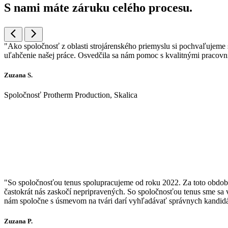
S nami máte záruku
celého procesu.
"Ako spoločnosť z oblasti strojárenského priemyslu si pochvaľujeme s
uľahčenie našej práce. Osvedčila sa nám pomoc s kvalitnými pracovn
Zuzana S.
Spoločnosť Protherm Production, Skalica
"So spoločnosťou tenus spolupracujeme od roku 2022. Za toto obdobi
častokrát nás zaskočí nepripravených. So spoločnosťou tenus sme sa v
nám spoločne s úsmevom na tvári darí vyhľadávať správnych kandidá
Zuzana P.