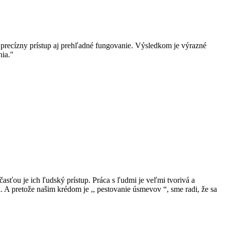
a precízny prístup aj prehľadné fungovanie. Výsledkom je výrazné
nia."
ťou je ich ľudský prístup. Práca s ľudmi je veľmi tvorivá a
 A pretože našim krédom je ,, pestovanie úsmevov “, sme radi, že sa