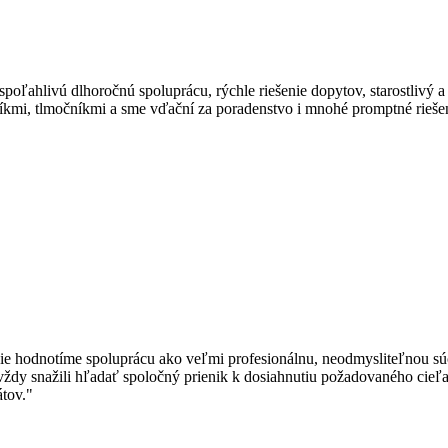
poľahlivú dlhoročnú spoluprácu, rýchle riešenie dopytov, starostlivý 
íkmi, tlmočníkmi a sme vďační za poradenstvo i mnohé promptné rieše
e hodnotíme spoluprácu ako veľmi profesionálnu, neodmysliteľnou súčas
ždy snažili hľadať spoločný prienik k dosiahnutiu požadovaného cieľa.
tov."