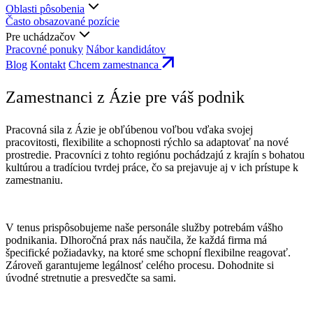
Oblasti pôsobenia
Často obsazované pozície
Pre uchádzačov
Pracovné ponuky
Nábor kandidátov
Blog
Kontakt
Chcem zamestnanca
Zamestnanci z Ázie pre váš podnik
Pracovná sila z Ázie je obľúbenou voľbou vďaka svojej
pracovitosti, flexibilite a schopnosti rýchlo sa adaptovať na nové
prostredie. Pracovníci z tohto regiónu pochádzajú z krajín s bohatou
kultúrou a tradíciou tvrdej práce, čo sa prejavuje aj v ich prístupe k
zamestnaniu.
V tenus prispôsobujeme naše personále služby potrebám vášho
podnikania. Dlhoročná prax nás naučila, že každá firma má
špecifické požiadavky, na ktoré sme schopní flexibilne reagovať.
Zároveň garantujeme legálnosť celého procesu. Dohodnite si
úvodné stretnutie a presvedčte sa sami.