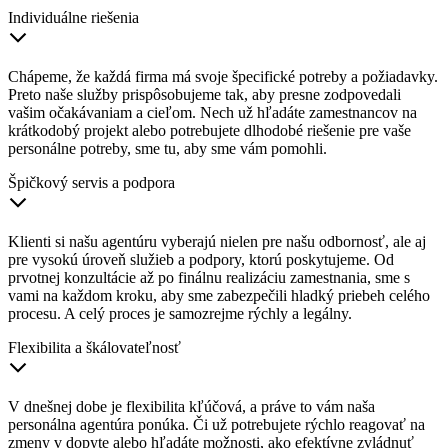
Individuálne riešenia
Chápeme, že každá firma má svoje špecifické potreby a požiadavky.
Preto naše služby prispôsobujeme tak, aby presne zodpovedali
vašim očakávaniam a cieľom. Nech už hľadáte zamestnancov na
krátkodobý projekt alebo potrebujete dlhodobé riešenie pre vaše
personálne potreby, sme tu, aby sme vám pomohli.
Špičkový servis a podpora
Klienti si našu agentúru vyberajú nielen pre našu odbornosť, ale aj
pre vysokú úroveň služieb a podpory, ktorú poskytujeme. Od
prvotnej konzultácie až po finálnu realizáciu zamestnania, sme s
vami na každom kroku, aby sme zabezpečili hladký priebeh celého
procesu. A celý proces je samozrejme rýchly a legálny.
Flexibilita a škálovateľnosť
V dnešnej dobe je flexibilita kľúčová, a práve to vám naša
personálna agentúra ponúka. Či už potrebujete rýchlo reagovať na
zmeny v dopyte alebo hľadáte možnosti, ako efektívne zvládnuť