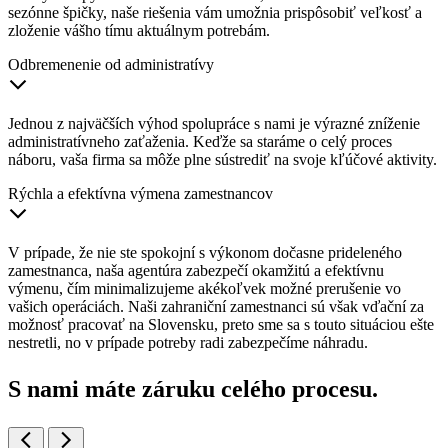
sezónne špičky, naše riešenia vám umožnia prispôsobiť veľkosť a
zloženie vášho tímu aktuálnym potrebám.
Odbremenenie od administratívy
Jednou z najväčších výhod spolupráce s nami je výrazné zníženie
administratívneho zaťaženia. Keďže sa staráme o celý proces
náboru, vaša firma sa môže plne sústrediť na svoje kľúčové aktivity.
Rýchla a efektívna výmena zamestnancov
V prípade, že nie ste spokojní s výkonom dočasne prideleného
zamestnanca, naša agentúra zabezpečí okamžitú a efektívnu
výmenu, čím minimalizujeme akékoľvek možné prerušenie vo
vašich operáciách. Naši zahraniční zamestnanci sú však vďační za
možnosť pracovať na Slovensku, preto sme sa s touto situáciou ešte
nestretli, no v prípade potreby radi zabezpečíme náhradu.
S nami máte záruku
celého procesu.