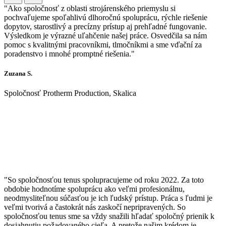
"Ako spoločnosť z oblasti strojárenského priemyslu si
pochvaľujeme spoľahlivú dlhoročnú spoluprácu, rýchle riešenie
dopytov, starostlivý a precízny prístup aj prehľadné fungovanie.
Výsledkom je výrazné uľahčenie našej práce. Osvedčila sa nám
pomoc s kvalitnými pracovníkmi, tlmočníkmi a sme vďační za
poradenstvo i mnohé promptné riešenia."
Zuzana S.
Spoločnosť Protherm Production, Skalica
"So spoločnosťou tenus spolupracujeme od roku 2022. Za toto
obdobie hodnotíme spoluprácu ako veľmi profesionálnu,
neodmysliteľnou súčasťou je ich ľudský prístup. Práca s ľudmi je
veľmi tvorivá a častokrát nás zaskočí nepripravených. So
spoločnosťou tenus sme sa vždy snažili hľadať spoločný prienik k
dosiahnutiu požadovaného cieľa. A pretože našim krédom je ,,