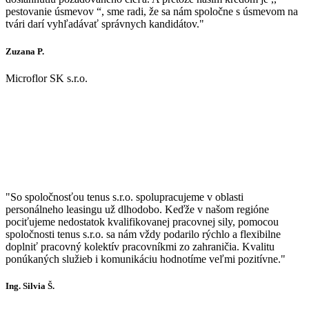
pestovanie úsmevov “, sme radi, že sa nám spoločne s úsmevom na
tvári darí vyhľadávať správnych kandidátov."
Zuzana P.
Microflor SK s.r.o.
"So spoločnosťou tenus s.r.o. spolupracujeme v oblasti
personálneho leasingu už dlhodobo. Keďže v našom regióne
pociťujeme nedostatok kvalifikovanej pracovnej sily, pomocou
spoločnosti tenus s.r.o. sa nám vždy podarilo rýchlo a flexibilne
doplniť pracovný kolektív pracovníkmi zo zahraničia. Kvalitu
ponúkaných služieb i komunikáciu hodnotíme veľmi pozitívne."
Ing. Silvia Š.