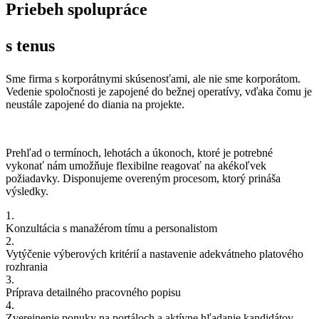
Priebeh spolupráce
s tenus
Sme firma s korporátnymi skúsenosťami, ale nie sme korporátom.
Vedenie spoločnosti je zapojené do bežnej operatívy, vďaka čomu je
neustále zapojené do diania na projekte.
Prehľad o termínoch, lehotách a úkonoch, ktoré je potrebné
vykonať nám umožňuje flexibilne reagovať na akékoľvek
požiadavky. Disponujeme overeným procesom, ktorý prináša
výsledky.
1.
Konzultácia s manažérom tímu a personalistom
2.
Vytýčenie výberových kritérií a nastavenie adekvátneho platového
rozhrania
3.
Príprava detailného pracovného popisu
4.
Zverejnenie ponuky na portáloch a aktívne hľadanie kandidátov