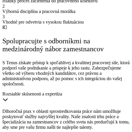
Hladký proces začlenenia do pracovného kolektívu
2
Výborná disciplína a pracovná morálka
3
Vhodné pre odvetvia s vysokou fluktuáciou
💶
Spolupracujte s odborníkmi na
medzinárodný nábor zamestnancov
S Tenus získate prístup k spoľahlivej a kvalitnej pracovnej sile, ktorá
podporí vaše podnikanie a prispeje k jeho rastu. Zabezpečujeme
všetko od výberu vhodných kandidátov, cez právnu a
administratívnu podporu, až po pomoc s ich integráciou do vašej
spoločnosti.
Rozsiahle skúsenosti a expertíza
Dlhoročná prax v oblasti sprostredkovania práce nám umožňuje
poskytovať služby najvyššej kvality. Naše znalosti trhu práce a
špecializácia na zamestnancov z celého sveta nás predurčujú k tomu,
aby sme pre vašu firmu našli tie najlepšie talenty.