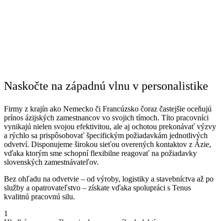
Naskočte na západnú vlnu v personalistike
Firmy z krajín ako Nemecko či Francúzsko čoraz častejšie oceňujú
prínos ázijských zamestnancov vo svojich tímoch. Títo pracovníci
vynikajú nielen svojou efektivitou, ale aj ochotou prekonávať výzvy
a rýchlo sa prispôsobovať špecifickým požiadavkám jednotlivých
odvetví. Disponujeme širokou sieťou overených kontaktov z Ázie,
vďaka ktorým sme schopní flexibilne reagovať na požiadavky
slovenských zamestnávateľov.
Bez ohľadu na odvetvie – od výroby, logistiky a stavebníctva až po
služby a opatrovateľstvo – získate vďaka spolupráci s Tenus
kvalitnú pracovnú silu.
1