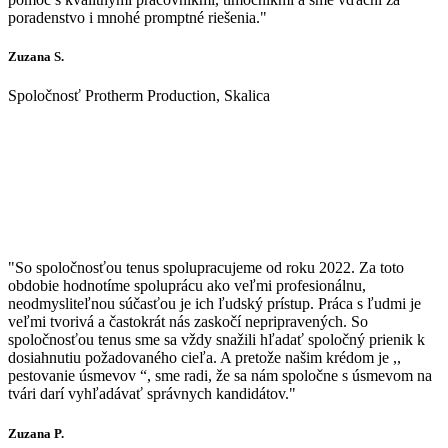
poradenstvo i mnohé promptné riešenia."
Zuzana S.
Spoločnosť Protherm Production, Skalica
"So spoločnosťou tenus spolupracujeme od roku 2022. Za toto
obdobie hodnotíme spoluprácu ako veľmi profesionálnu,
neodmysliteľnou súčasťou je ich ľudský prístup. Práca s ľudmi je
veľmi tvorivá a častokrát nás zaskočí nepripravených. So
spoločnosťou tenus sme sa vždy snažili hľadať spoločný prienik k
dosiahnutiu požadovaného cieľa. A pretože našim krédom je ,,
pestovanie úsmevov “, sme radi, že sa nám spoločne s úsmevom na
tvári darí vyhľadávať správnych kandidátov."
Zuzana P.