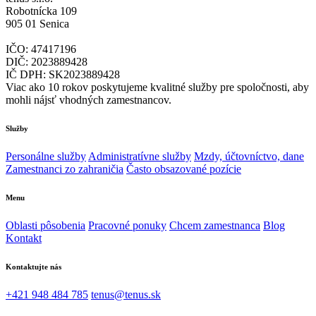
Robotnícka 109
905 01 Senica
IČO: 47417196
DIČ: 2023889428
IČ DPH: SK2023889428
Viac ako 10 rokov poskytujeme kvalitné služby pre spoločnosti, aby
mohli nájsť vhodných zamestnancov.
Služby
Personálne služby
Administratívne služby
Mzdy, účtovníctvo, dane
Zamestnanci zo zahraničia
Často obsazované pozície
Menu
Oblasti pôsobenia
Pracovné ponuky
Chcem zamestnanca
Blog
Kontakt
Kontaktujte nás
+421 948 484 785
tenus@tenus.sk