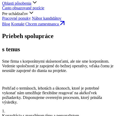
Oblasti pôsobenia
Často obsazované pozície
Pre uchádzačov
Pracovné ponuky
Nábor kandidátov
Blog
Kontakt
Chcem zamestnanca
Priebeh spolupráce
s tenus
Sme firma s korporátnymi skúsenosťami, ale nie sme korporátom.
Vedenie spoločnosti je zapojené do bežnej operatívy, vďaka čomu je
neustále zapojené do diania na projekte.
Prehľad o termínoch, lehotách a úkonoch, ktoré je potrebné
vykonať nám umožňuje flexibilne reagovať na akékoľvek
požiadavky. Disponujeme overeným procesom, ktorý prináša
výsledky.
1.
Konzultácia s manažérom tímu a personalistom