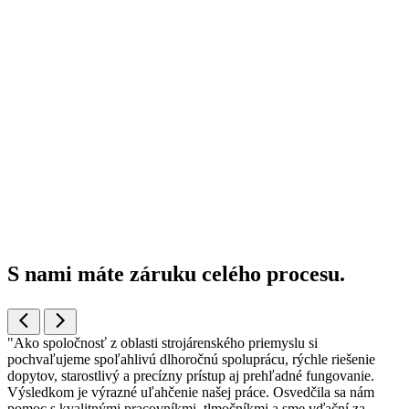
S nami máte záruku
celého procesu.
"Ako spoločnosť z oblasti strojárenského priemyslu si
pochvaľujeme spoľahlivú dlhoročnú spoluprácu, rýchle riešenie
dopytov, starostlivý a precízny prístup aj prehľadné fungovanie.
Výsledkom je výrazné uľahčenie našej práce. Osvedčila sa nám
pomoc s kvalitnými pracovníkmi, tlmočníkmi a sme vďační za