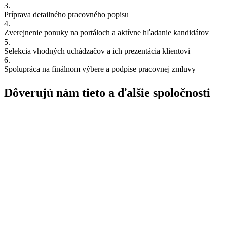
3.
Príprava detailného pracovného popisu
4.
Zverejnenie ponuky na portáloch a aktívne hľadanie kandidátov
5.
Selekcia vhodných uchádzačov a ich prezentácia klientovi
6.
Spolupráca na finálnom výbere a podpise pracovnej zmluvy
Dôverujú nám tieto
a ďalšie spoločnosti