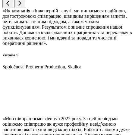
«Як компанія в інженерній галузі, ми пишаємося надійною,
довгостроковою співпрацею, швидким вирішенням запитів,
ретельним та точним підходом, а також чітким
функціонуванням. Результатом є значне спрощення нашої
роботи. Допомога кваліфікованих працівників та перекладачів
виявилася корисною, і ми вдячні за поради та численні
оперативні рішення».
Zuzana S.
Spoločnosť Protherm Production, Skalica
«Ми співпрацюємо з tenus з 2022 року. За цей період ми
оцінюємо співпрацю як дуже професійну, невід’ємною
частиною якої є їхній людський підхід. Робота з людьми дуже
креативна і часто застає нас зненацька. З tenus ми завжди