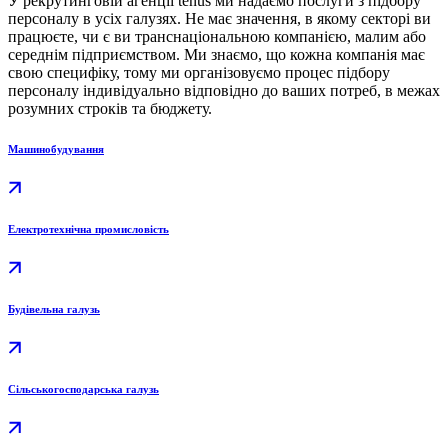
У рекрутинговій агенції tenus ми надаємо послуги з підбору
персоналу в усіх галузях. Не має значення, в якому секторі ви
працюєте, чи є ви транснаціональною компанією, малим або
середнім підприємством. Ми знаємо, що кожна компанія має
свою специфіку, тому ми організовуємо процес підбору
персоналу індивідуально відповідно до ваших потреб, в межах
розумних строків та бюджету.
Машинобудування
Електротехнічна промисловість
Будівельна галузь
Сільськогосподарська галузь