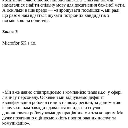
намагалися знайти спільну мову для досягнення бажаної мети.
А оскільки наше кредо — «вирощувати посмішки», ми раді,
що разом нам вдається шукати потрібних кандидатів з
посмішкою на обличчі».
Zuzana P.
Microflor SK s.r.o.
«Ми вже давно співпрацюємо з компанією tenus s.r.o. у сфері
лізингу персоналу. Оскільки ми відчуваємо дефіцит
кваліфікованої робочої сили в нашому регіоні, за допомогою
tenus s.r.o. нам завжди вдавалося швидко та гнучко
доповнювати робочу команду працівниками з-за кордону. Ми
дуже позитивно оцінюємо якість пропонованих послуг та
комунікацію».