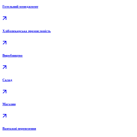
Готельний менеджмент
Хлібопекарська промисловість
Виробництво
Склад
Магазин
Вантажні перевезення